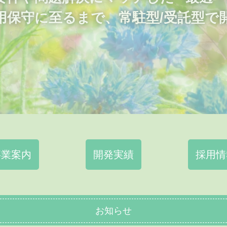
用保守に至るまで、常駐型/受託型で
事業案内
開発実績
採用情
お知らせ