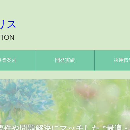
リス
TION
事業案内
開発実績
採用情
要件や問題解決にマッチした ”最適・